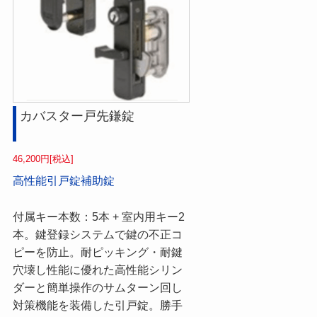
カバスター戸先鎌錠
46,200円[税込]
高性能引戸錠補助錠
付属キー本数：5本 + 室内用キー2
本。鍵登録システムで鍵の不正コ
ピーを防止。耐ピッキング・耐鍵
穴壊し性能に優れた高性能シリン
ダーと簡単操作のサムターン回し
対策機能を装備した引戸錠。勝手