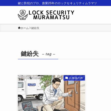
鍵と防犯のプロ、創業25年のロックセキュリティムラマツ
ホーム
鍵紛失
鍵紛失
– tag –
お客様の声