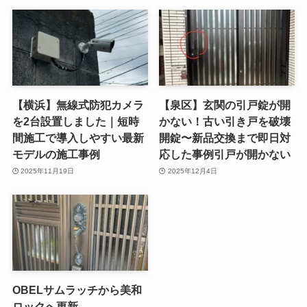
【横浜】無線式防犯カメラ
【泉区】玄関の引戸錠が開
を2台設置しました｜短時
かない！古い引き戸を破壊
間施工で導入しやすい最新
開錠〜新品交換まで即日対
モデルの施工事例
応した事例引戸が開かない
2025年11月19日
2025年12月4日
OBELサムラッチから美和
ロックへ更新